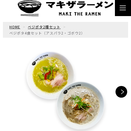
HOME
ベジポタ2種セット
ベジポタ4食セット（アスパラ2・ゴボウ2）