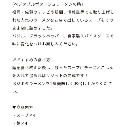
(
ベジタブルポタージュラーメンの略)
福岡・佐賀のテレビや新聞、
情報誌等でも取り上げら
れた人気のラーメンをお店で出しているス
ープをその
まま袋に詰めました。
バジル、ブラックペッパー、
自家製スパイスソースで
味に変化をつけお楽しみください。
※おすすめの食べ方
麺を食べ終えた後は、
残ったスープにチーズとごはん
を入れて温めればリゾットの完成で
す！
ベジポタラーメンを2度美味しくお召し上がりくださ
い。
▼商品内容
・スープ×4
・麺×4