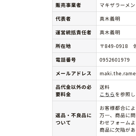
販売事業者
マキザラーメン
代表者
真木義明
運営統括責任者
真木義明
所在地
〒849-0918
電話番号
0952601979
メールアドレス
maki.the.ram
品代金以外の必
送料
要料金
こちら
を参照し
お客様都合によ
返品・不良品に
万一、商品に問
ついて
わせフォームよ
商品に欠陥があ