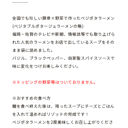
--------
全国でも珍しい豚骨×野菜で作ったベジポタラーメン
(
ベジタブルポタージュラーメンの略)
福岡・佐賀のテレビや新聞、
情報誌等でも取り上げら
れた人気のラーメンをお店で出しているス
ープをその
まま袋に詰めました。
バジル、ブラックペッパー、
自家製スパイスソースで
味に変化をつけお楽しみください。
※トッピングの野菜等はついておりません。
※おすすめの食べ方
麺を食べ終えた後は、
残ったスープにチーズとごはん
を入れて温めればリゾットの完成で
す！
ベジポタラーメンを2度美味しくお召し上がりくださ